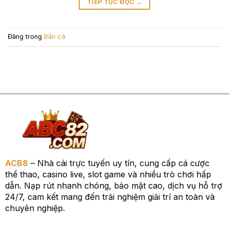
TIẾP TỤC ĐỌC
→
Đăng trong
Bắn cá
ACB8
– Nhà cái trực tuyến uy tín, cung cấp cá cược
thể thao, casino live, slot game và nhiều trò chơi hấp
dẫn. Nạp rút nhanh chóng, bảo mật cao, dịch vụ hỗ trợ
24/7, cam kết mang đến trải nghiệm giải trí an toàn và
chuyên nghiệp.