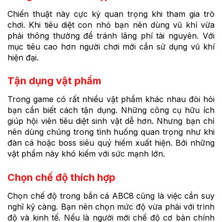
Chiến thuật này cực kỳ quan trọng khi tham gia trò
chơi. Khi tiêu diệt con nhỏ bạn nên dùng vũ khí vừa
phải thông thường để tránh lãng phí tài nguyên. Với
mục tiêu cao hơn người chơi mới cần sử dụng vũ khí
hiện đại.
Tận dụng vật phẩm
Trong game có rất nhiều vật phẩm khác nhau đòi hỏi
bạn cần biết cách tận dụng. Những công cụ hữu ích
giúp hội viên tiêu diệt sinh vật dễ hơn. Nhưng bạn chỉ
nên dùng chúng trong tình huống quan trọng như khi
đàn cá hoặc boss siêu quý hiếm xuất hiện. Bởi những
vật phẩm này khó kiếm với sức mạnh lớn.
Chọn chế độ thích hợp
Chọn chế độ trong bắn cá ABC8 cũng là việc cần suy
nghĩ kỹ càng. Bạn nên chọn mức độ vừa phải với trình
độ và kinh tế. Nếu là người mới chế độ cơ bản chính