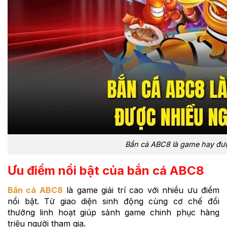
Bắn cá ABC8 là game hay đượ
Ưu điểm nổi bật của bắn cá ABC8
Bắn cá ABC8
là game giải trí cao với nhiều ưu điểm
nổi bật. Từ giao diện sinh động cùng cơ chế đổi
thưởng linh hoạt giúp sảnh game chinh phục hàng
triệu người tham gia.