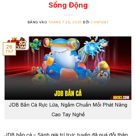
Sống Động
ĐĂNG VÀO
THÁNG 7 26, 2025
BỞI
CONTENT
26
Th7
JDB Bắn Cá Rực Lửa, Ngắm Chuẩn Mỗi Phát Nâng
Cao Tay Nghề
JDB bắn cá – Sảnh giải trí trực tuyến đã quá đỗi thân