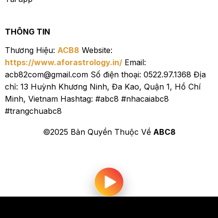
THÔNG TIN
Thương Hiệu:
ACB8
Website:
https://www.aforastrology.in/
Email:
acb82com@gmail.com
Số điện thoại: 0522.97.1368 Địa
chỉ: 13 Huỳnh Khương Ninh, Đa Kao, Quận 1, Hồ Chí
Minh, Vietnam Hashtag: #abc8 #nhacaiabc8
#trangchuabc8
©2025 Bản Quyền Thuộc Về
ABC8