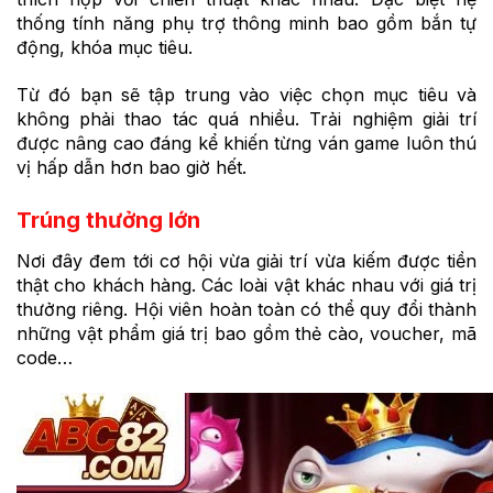
thống tính năng phụ trợ thông minh bao gồm bắn tự
động, khóa mục tiêu.
Từ đó bạn sẽ tập trung vào việc chọn mục tiêu và
không phải thao tác quá nhiều. Trải nghiệm giải trí
được nâng cao đáng kể khiến từng ván game luôn thú
vị hấp dẫn hơn bao giờ hết.
Trúng thưởng lớn
Nơi đây đem tới cơ hội vừa giải trí vừa kiếm được tiền
thật cho khách hàng. Các loài vật khác nhau với giá trị
thưởng riêng. Hội viên hoàn toàn có thể quy đổi thành
những vật phẩm giá trị bao gồm thẻ cào, voucher, mã
code…