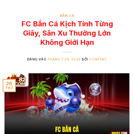
BẮN CÁ
FC Bắn Cá Kịch Tính Từng
Giây, Săn Xu Thưởng Lớn
Không Giới Hạn
ĐĂNG VÀO
THÁNG 7 26, 2025
BỞI
CONTENT
26
Th7