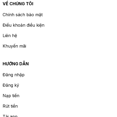
VỀ CHÚNG TÔI
Chính sách bảo mật
Điều khoản điều kiện
Liên hệ
Khuyến mãi
HƯỚNG DẪN
Đăng nhập
Đăng ký
Nạp tiền
Rút tiền
Tải app