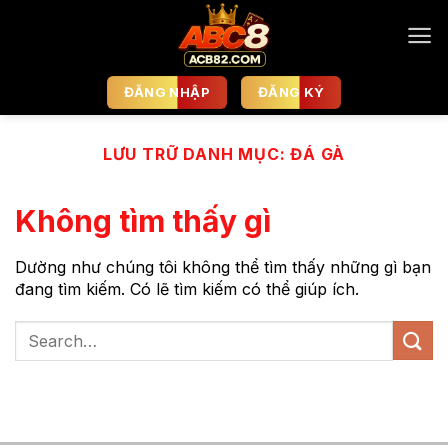
Bỏ
qua
nội
dung
ĐĂNG NHẬP
ĐĂNG KÝ
LƯU TRỮ DANH MỤC:
ĐÁ GÀ
Không tìm thấy gì
Dường như chúng tôi không thể tìm thấy những gì bạn
đang tìm kiếm. Có lẽ tìm kiếm có thể giúp ích.