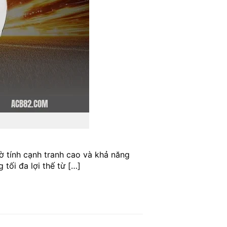
 tính cạnh tranh cao và khả năng
tối đa lợi thế từ […]