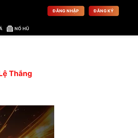
ĐĂNG NHẬP
ĐĂNG KÝ
Á
NỔ HŨ
Lệ Thắng