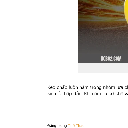
Kèo chấp luôn nằm trong nhóm lựa ch
sinh lời hấp dẫn. Khi nắm rõ cơ chế v
Đăng trong
Thể Thao