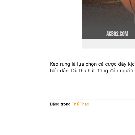
Kèo rung là lựa chọn cá cược đầy kịc
hấp dẫn. Dù thu hút đông đảo người t
Đăng trong
Thể Thao